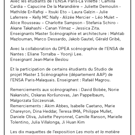
Avec les étudiants de l’ENSA Paris-La Villette : Camilla
Cardia – Capucine De la Marandière – Juliette Demoulin -
Mathilde Er-Rafiqi – Itsuki Eto – Laura Galzin - Julie
Laferrere – Kelly MC Nally - Alizée Mercier – Léo Mulet –
Alice Rousseau – Charlotte Sampson - Stefania Schiro -
Akane Takahashi - Canan Yilmaz – Jessica Zita.
Enseignants Master Scénographie et architecture : Mahtab
Mazlouman, Marco Dessardo, Jakob Gautel, Gérald Gribé,
Avec la collaboration du DPEA scénographie de l’ENSA de
Nantes : Eliane Torralba – Yoonji Lee.
Enseignant Jean-Marie Beslou
Et la participation de certains étudiants du Studio de
projet Master 1 Scénographie (département AAP) de
l’ENSA Paris-Malaquais. Enseignant : Rafaël Magrou.
Remerciements aux scénographes : David Bobée, Norie
Nakanishi, Oskaras Koršunovas, Jan Pappelbaum,
Malgorzata Szczesniak.
Remerciements : Akim Abbes, Isabelle Caetano, Marie
Chareyron, Dina Heddar, Teresa lIMA, Philippe Mullet,
Daniele Oliva, Juliette Peyronnel, Camille Ranson, Marielle
Tolentino, Julia Villalonga, Ji Huan Kim
Les dix maquettes de l’exposition
Les mots et la matière