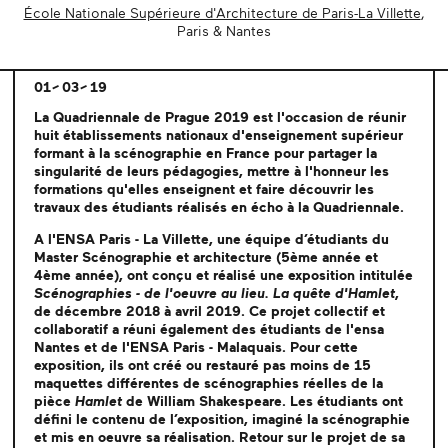
École Nationale Supérieure d'Architecture de Paris-La Villette
,
Paris & Nantes
01
03
19
La Quadriennale de Prague 2019 est l'occasion de réunir
huit établissements nationaux d'enseignement supérieur
formant à la scénographie en France pour partager la
singularité de leurs pédagogies, mettre à l'honneur les
formations qu'elles enseignent et faire découvrir les
travaux des étudiants réalisés en écho à la Quadriennale.
A l'ENSA Paris - La Villette, une équipe d’étudiants du
Master Scénographie et architecture (5ème année et
4ème année), ont conçu et réalisé une exposition intitulée
Scénographies - de l'oeuvre au lieu. La quête d'Hamlet
,
de décembre 2018 à avril 2019. Ce projet collectif et
collaboratif a réuni également des étudiants de l'ensa
Nantes et de l'ENSA Paris - Malaquais. Pour cette
exposition, ils ont créé ou restauré pas moins de 15
maquettes différentes de scénographies réelles de la
pièce
Hamlet
de William Shakespeare. Les étudiants ont
défini le contenu de l’exposition, imaginé la scénographie
et mis en oeuvre sa réalisation. Retour sur le projet de sa