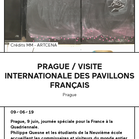
Crédits MM - ARTCENA
PRAGUE / VISITE
INTERNATIONALE DES PAVILLONS
FRANÇAIS
Prague
09
06
19
Prague, 9 juin, journée spéciale pour la France à la
Quadriennale.
Philippe Quesne et les étudiants de la Neuvième école
accueillent les commissaires et visiteurs du monde entier